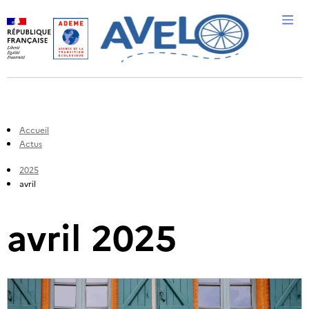
Me
Accueil
Actus
2025
avril
avril 2025