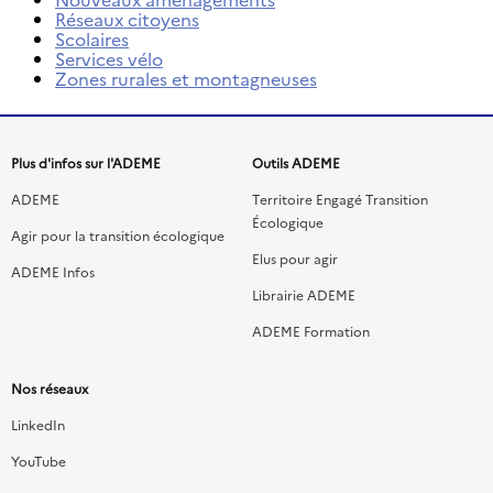
Réseaux citoyens
Scolaires
Services vélo
Zones rurales et montagneuses
Menu
Plus d'infos sur l'ADEME
Outils ADEME
de
ADEME
Territoire Engagé Transition
Écologique
liens
Agir pour la transition écologique
Elus pour agir
ADEME Infos
du
Librairie ADEME
footer
ADEME Formation
Nos réseaux
LinkedIn
YouTube