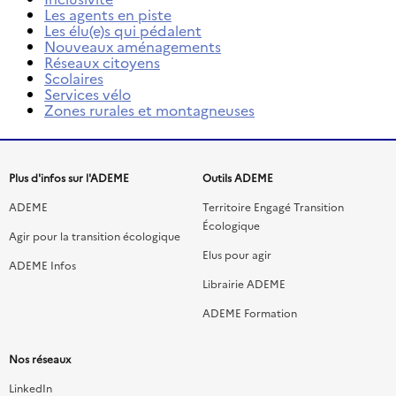
Les agents en piste
Les élu(e)s qui pédalent
Nouveaux aménagements
Réseaux citoyens
Scolaires
Services vélo
Zones rurales et montagneuses
Menu
Plus d'infos sur l'ADEME
Outils ADEME
de
ADEME
Territoire Engagé Transition
Écologique
liens
Agir pour la transition écologique
Elus pour agir
ADEME Infos
du
Librairie ADEME
footer
ADEME Formation
Nos réseaux
LinkedIn