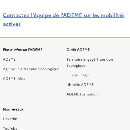
Contactez l'équipe de l'ADEME sur les mobilités
(ouvre
actives
un
nouvel
Menu
onglet)
Plus d'infos sur l'ADEME
Outils ADEME
de
ADEME
Territoire Engagé Transition
Écologique
liens
Agir pour la transition écologique
Elus pour agir
ADEME Infos
du
Librairie ADEME
footer
ADEME Formation
Nos réseaux
LinkedIn
YouTube