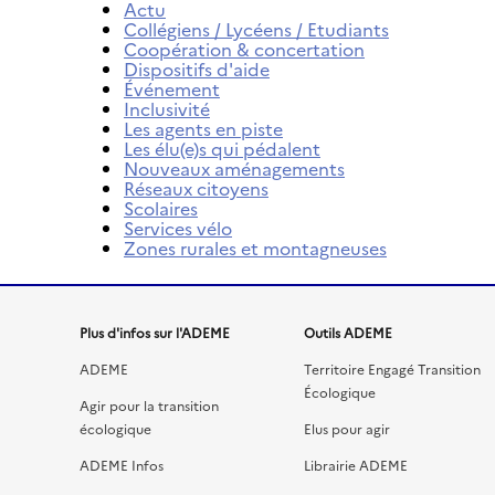
Actu
Collégiens / Lycéens / Etudiants
Coopération & concertation
Dispositifs d'aide
Événement
Inclusivité
Les agents en piste
Les élu(e)s qui pédalent
Nouveaux aménagements
Réseaux citoyens
Scolaires
Services vélo
Zones rurales et montagneuses
Menu
Plus d'infos sur l'ADEME
Outils ADEME
de
ADEME
Territoire Engagé Transition
Écologique
liens
Agir pour la transition
écologique
Elus pour agir
du
ADEME Infos
Librairie ADEME