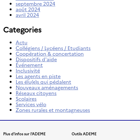
septembre 2024
août 2024
avril 2024
Categories
Actu
Collégiens / Lycéens / Etudiants
Coopération & concertation
Dispositifs d'aide
Événement
Inclusivité
Les agents en piste
Les élu(e)s qui pédalent
Nouveaux aménagements
Réseaux citoyens
Scolaires
Services vélo
Zones rurales et montagneuses
Menu
Plus d'infos sur l'ADEME
Outils ADEME