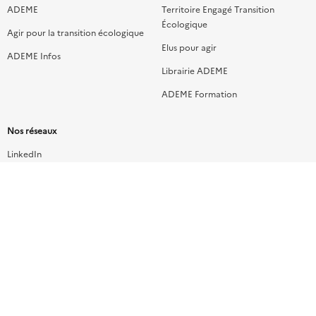
de
ADEME
Territoire Engagé Transition
Écologique
liens
Agir pour la transition écologique
Elus pour agir
ADEME Infos
du
Librairie ADEME
footer
ADEME Formation
Nos réseaux
LinkedIn
YouTube